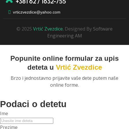
+381 62 / 1632-755
vrticzvezdice@yahoo.com
© 2025
Vrtić Zvezdice.
Designed By
Software
Engineering AM
Popunite online formular za upis
deteta u
Vrtić Zvezdice
Brzo i jednostavno prijavite vaše dete putem naše
online forme.
Podaci o detetu
Ime
Prezime